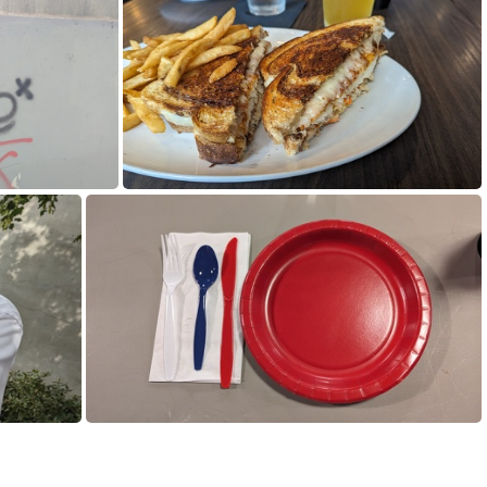
980.jpg
PXL_20230723_145221881.MP.jpg
646.jpg
PXL_20230726_180607520.MP.jpg