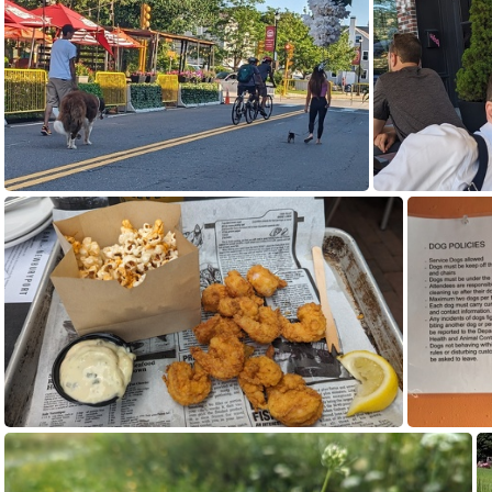
PXL_20230711_160333074.MP.jpg
PXL_2
PXL_20230723_210317886.MP.jpg
PXL_202