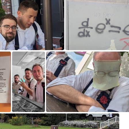
0230721_193610367.jpg
PXL_20230723_145208
30723_211002700.MP.jpg
PXL_20230726_165443