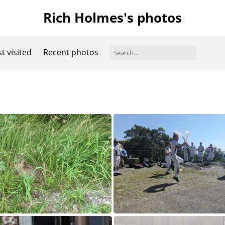
Rich Holmes's photos
t visited
Recent photos