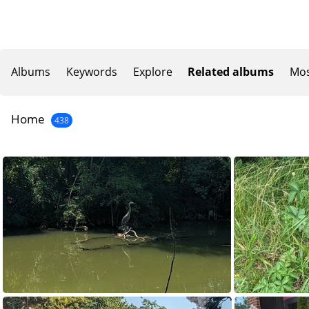
Albums
Keywords
Explore
Related albums
Mos
Home
438